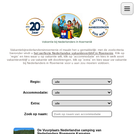
Menu
Vakantiebijnederlandersinroemenie.nl maakt het u gemakkelijk: met de zoekcriteria
hieronder vindt u
het perfecte Nederlandse vakantieverblijf in Roemenie
. Klik op
´regio´ en kies waar u op vakantie wilt, klik op ´accommodatie´ en kies in welk soort
vakantieverblijf u uw vakantie wilt doorbrengen, klik op ´extra´ en kies waar uw vakantie
bij Nederlanders in Roemenie voor u aan zou moeten voldoen.
Regio:
Accommodatie:
Extra:
Zoek op naam:
De Vuurplaats Nederlandse camping van
Nederlanders Roemenie Karpaten