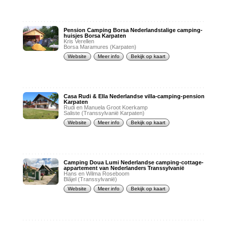
Pension Camping Borsa Nederlandstalige camping-
huisjes Borsa Karpaten
Kris Verellen
Borsa Maramures (Karpaten)
Website
Meer info
Bekijk op kaart
Casa Rudi & Ella Nederlandse villa-camping-pension
Karpaten
Rudi en Manuela Groot Koerkamp
Saliste (Transsylvanië Karpaten)
Website
Meer info
Bekijk op kaart
Camping Doua Lumi Nederlandse camping-cottage-
appartement van Nederlanders Transsylvanië
Hans en Wilma Roseboom
Blăjel (Transsylvanië)
Website
Meer info
Bekijk op kaart