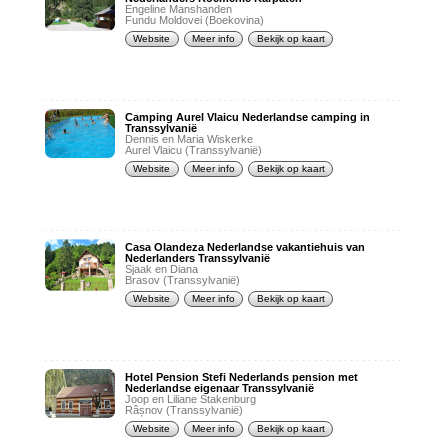
Engeline Manshanden
Fundu Moldovei (Boekovina)
Website
Meer info
Bekijk op kaart
Camping Aurel Vlaicu Nederlandse camping in
Transsylvaniё
Dennis en Maria Wiskerke
Aurel Vlaicu (Transsylvanië)
Website
Meer info
Bekijk op kaart
Casa Olandeza Nederlandse vakantiehuis van
Nederlanders Transsylvanië
Sjaak en Diana
Brasov (Transsylvanië)
Website
Meer info
Bekijk op kaart
Hotel Pension Stefi Nederlands pension met
Nederlandse eigenaar Transsylvanië
Joop en Liliane Stakenburg
Râșnov (Transsylvanië)
Website
Meer info
Bekijk op kaart